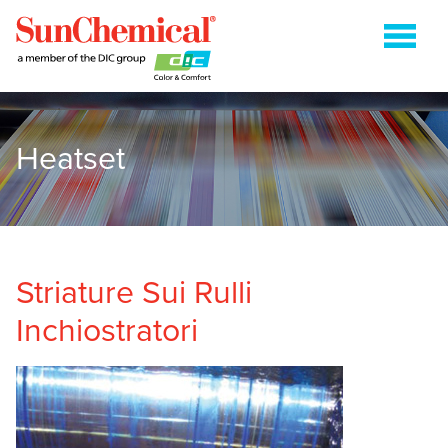
Heatset
STAMPA UV
FLESSOGRAFICA
ROTOCALCO
HEATSET
Striature Sui Rulli
L’IMBALLAGGIO IN CARTA
Inchiostratori
SHEETFED
CONTATTACI
RICERCA
PER:'