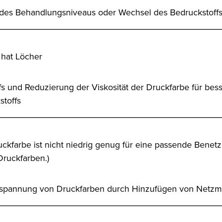
es Behandlungsniveaus oder Wechsel des Bedruckstoff
_____________________________________________
 hat Löcher
s und Reduzierung der Viskosität der Druckfarbe für be
stoffs
_____________________________________________
kfarbe ist nicht niedrig genug für eine passende Benetz
Druckfarben.)
spannung von Druckfarben durch Hinzufügen von Netzmi
_____________________________________________