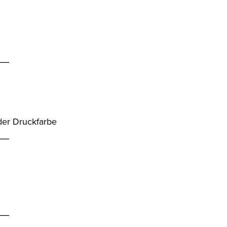
__
der Druckfarbe
__
__