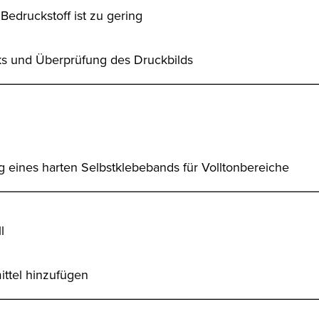
Bedruckstoff ist zu gering
ks und Überprüfung des Druckbilds
_____________________________________________
eines harten Selbstklebebands für Volltonbereiche
_____________________________________________
l
ttel hinzufügen
_____________________________________________