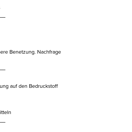
s
__
ssere Benetzung. Nachfrage
__
ung auf den Bedruckstoff
tteln
__