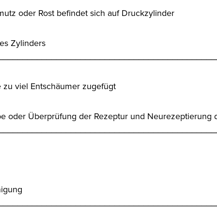
utz oder Rost befindet sich auf Druckzylinder
es Zylinders
_____________________________________________
 zu viel Entschäumer zugefügt
be oder Überprüfung der Rezeptur und Neurezeptierung 
_____________________________________________
nigung
_____________________________________________