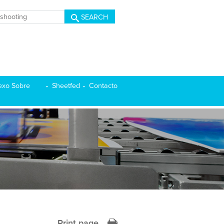
SEARCH
exo Sobre
Sheetfed
Contacto
Print page