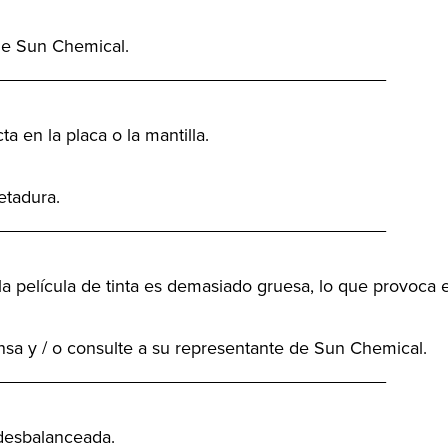
de Sun Chemical.
_______________________________________
 en la placa o la mantilla.
etadura.
_______________________________________
la película de tinta es demasiado gruesa, lo que provoca e
sa y / o consulte a su representante de Sun Chemical.
_______________________________________
 desbalanceada.