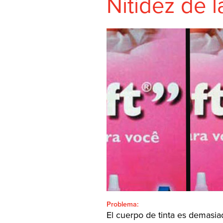
Nitidez de 
SHEETFED
CONTACTO
BUSCAR:'
Español
SEARCH
Problema:
El cuerpo de tinta es demasia