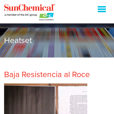
Heatset
COLDSET
CURABLES DE ENERGÍA
FLEXOGRAFÍA
HUECOGRABADO
Baja Resistencia al Roce
HEATSET
ENVASES METÁLICOS
EMPAQUES FLEXO SOBRE PAPEL
SHEETFED