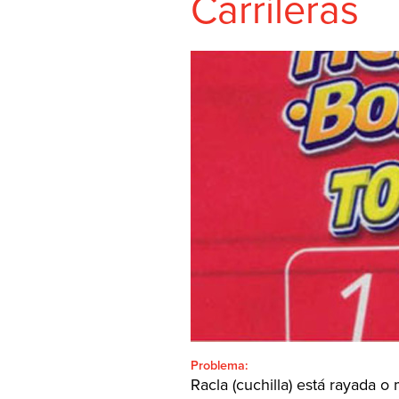
Carrileras
SHEETFED
CONTACTO
BUSCAR:'
Español
SEARCH
Problema:
Racla (cuchilla) está rayada o 