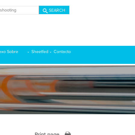
SEARCH
exo Sobre
Sheetfed
Contacto
Print page