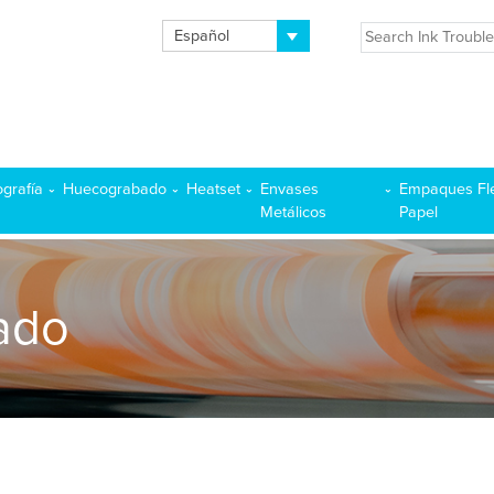
Español
ografía
Huecograbado
Heatset
Envases
Empaques Fl
Metálicos
Papel
ado
E PAPEL