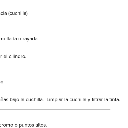
cla (cuchilla).
_______________________________________
 mellada o rayada.
 el cilindro.
_______________________________________
n.
 bajo la cuchilla. Limpiar la cuchilla y filtrar la tinta.
_______________________________________
 cromo o puntos altos.