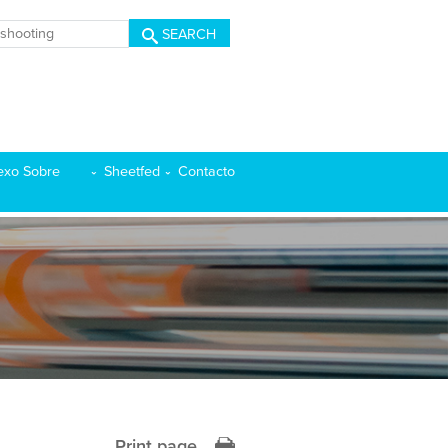
SEARCH
exo Sobre
Sheetfed
Contacto
Print page