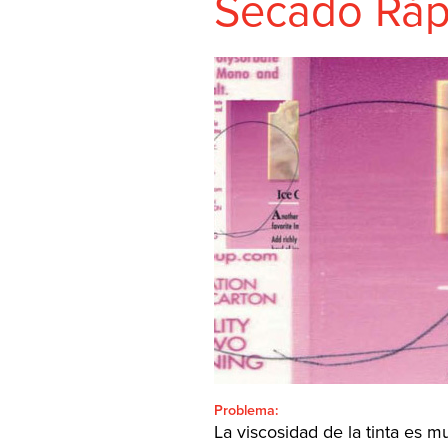
Secado Ráp
SHEETFED
CONTACTO
BUSCAR:'
Español
SEARCH
Problema:
La viscosidad de la tinta es mu