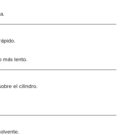
a.
_______________________________________
rápido.
o más lento.
_______________________________________
obre el cilindro.
_______________________________________
solvente.