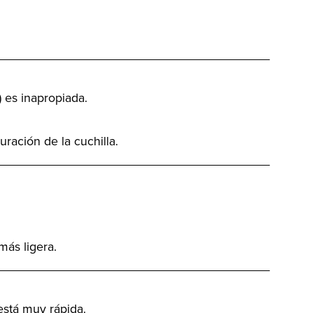
_______________________________________
) es inapropiada.
uración de la cuchilla.
_______________________________________
más ligera.
_______________________________________
está muy rápida.