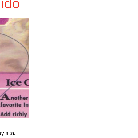
ido
y alta.