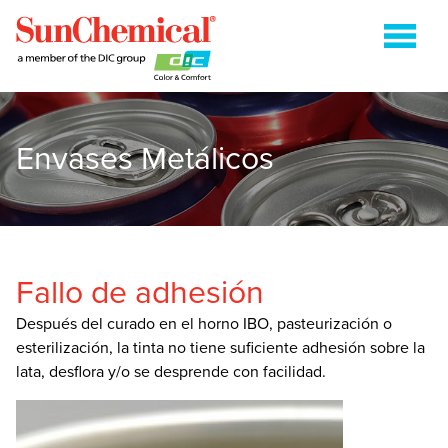
Envases Metálicos
COLDSET
CURABLES DE ENERGÍA
FLEXOGRAFÍA
HUECOGRABADO
Fallo de adhesión
HEATSET
Después del curado en el horno IBO, pasteurización o
esterilización, la tinta no tiene suficiente adhesión sobre la
ENVASES METÁLICOS
lata, desflora y/o se desprende con facilidad.
EMPAQUES FLEXO SOBRE PAPEL
SHEETFED