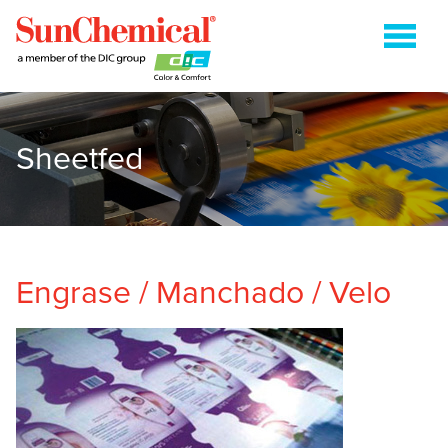
Sheetfed
COLDSET
CURABLES DE ENERGÍA
FLEXOGRAFÍA
HUECOGRABADO
Engrase / Manchado / Velo
HEATSET
ENVASES METÁLICOS
EMPAQUES FLEXO SOBRE PAPEL
SHEETFED