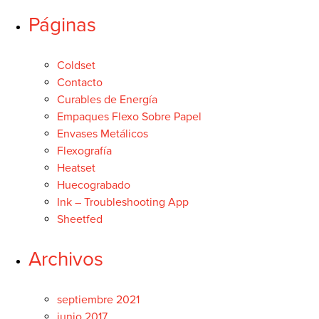
Páginas
CONTACTO
BUSCAR:'
Coldset
Contacto
Español
Curables de Energía
Empaques Flexo Sobre Papel
Envases Metálicos
SEARCH
Flexografía
Heatset
Huecograbado
Ink – Troubleshooting App
Sheetfed
Archivos
septiembre 2021
junio 2017