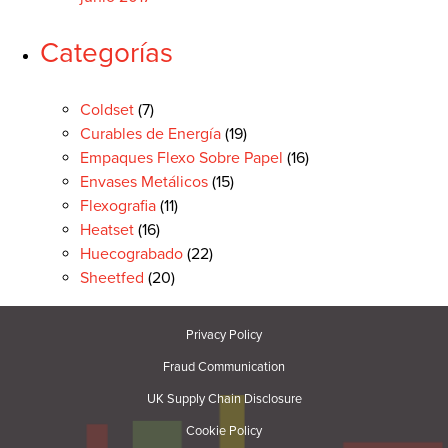
Categorías
Coldset
(7)
Curables de Energía
(19)
Empaques Flexo Sobre Papel
(16)
Envases Metálicos
(15)
Flexografia
(11)
Heatset
(16)
Huecograbado
(22)
Sheetfed
(20)
Privacy Policy
Fraud Communication
UK Supply Chain Disclosure
Cookie Policy