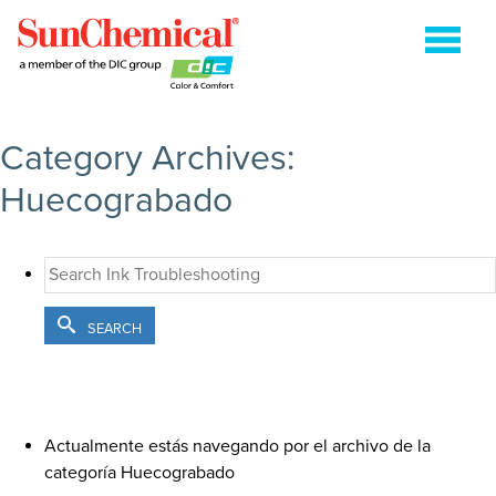
BUSCAR:'
Category Archives:
COLDSET
Huecograbado
CURABLES DE ENERGÍA
FLEXOGRAFÍA
HUECOGRABADO
SEARCH
HEATSET
ENVASES METÁLICOS
EMPAQUES FLEXO SOBRE PAPEL
Actualmente estás navegando por el archivo de la
categoría Huecograbado
SHEETFED