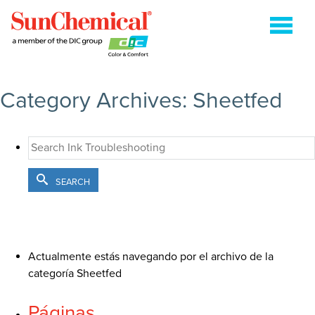
BUSCAR:'
Category Archives: Sheetfed
COLDSET
CURABLES DE ENERGÍA
FLEXOGRAFÍA
SEARCH
HUECOGRABADO
HEATSET
ENVASES METÁLICOS
Actualmente estás navegando por el archivo de la
categoría Sheetfed
EMPAQUES FLEXO SOBRE PAPEL
Páginas
SHEETFED