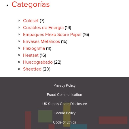
Categorías
Coldset
(7)
Curables de Energía
(19)
Empaques Flexo Sobre Papel
(16)
Envases Metálicos
(15)
Flexografia
(11)
Heatset
(16)
Huecograbado
(22)
Sheetfed
(20)
Privacy Policy
Fraud Communication
UK Supply Chain Disclosure
Cookie Policy
Code of Ethics