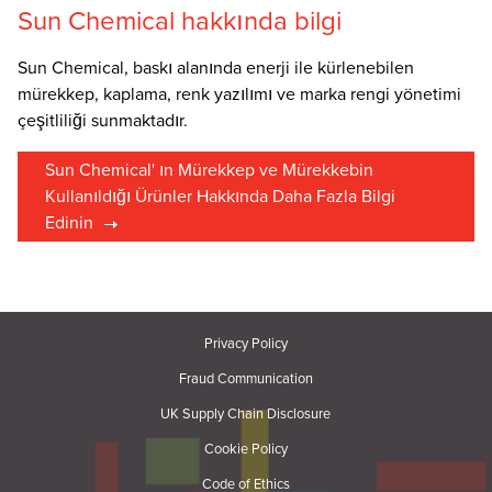
Sun Chemical hakkında bilgi
Sun Chemical, baskı alanında enerji ile kürlenebilen
mürekkep, kaplama, renk yazılımı ve marka rengi yönetimi
çeşitliliği sunmaktadır.
Sun Chemical' ın Mürekkep ve Mürekkebin
Kullanıldığı Ürünler Hakkında Daha Fazla Bilgi
Edinin
Privacy Policy
Fraud Communication
UK Supply Chain Disclosure
Cookie Policy
Code of Ethics