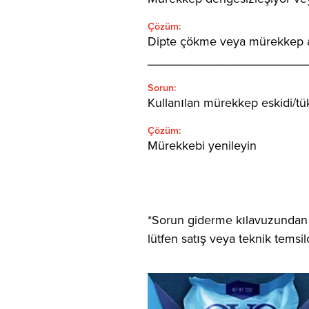
Çözüm:
Dipte çökme veya mürekkep ayr
_______________________
Sorun:
Kullanılan mürekkep eskidi/tü
Çözüm:
Mürekkebi yenileyin
*Sorun giderme kılavuzundan sa
lütfen satış veya teknik temsilc