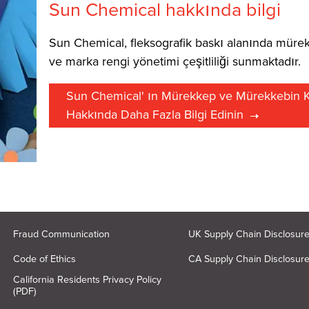
Sun Chemical hakkında bilgi
Sun Chemical, fleksografik baskı alanında mürek
ve marka rengi yönetimi çeşitliliği sunmaktadır.
Sun Chemical' ın Mürekkep ve Mürekkebin Ku
Hakkında Daha Fazla Bilgi Edinin
Fraud Communication
UK Supply Chain Disclosur
Code of Ethics
CA Supply Chain Disclosur
California Residents Privacy Policy
(PDF)