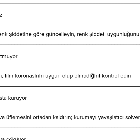
_____________________________________________
z
k şiddetine göre güncelleyin, renk şiddeti uygunluğunu 
_____________________________________________
utmuyor
; film koronasının uygun olup olmadığını kontrol edin
_____________________________________________
sta kuruyor
va üflemesini ortadan kaldırın; kurumayı yavaşlatıcı solven
_____________________________________________
ya çöküyor