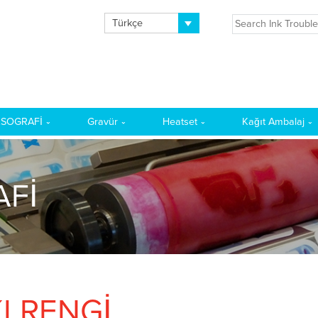
Türkçe
ALI
KSOGRAFİ
Gravür
Heatset
Kağıt Ambalaj
AFİ
I RENGİ