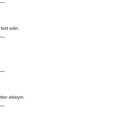
__
test edin.
__
__
tler ekleyin.
__