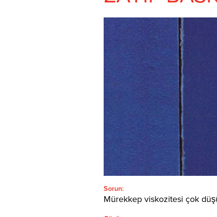
ARAMA:'
Türkçe
SEARCH
Sorun:
Mürekkep viskozitesi çok düş