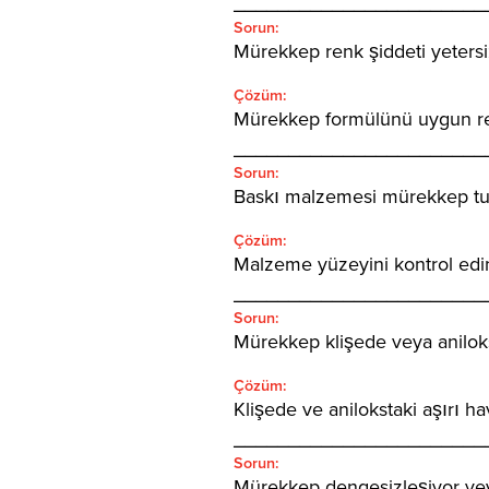
_______________________
Sorun:
Mürekkep renk şiddeti yetersi
Çözüm:
Mürekkep formülünü uygun ren
_______________________
Sorun:
Baskı malzemesi mürekkep t
Çözüm:
Malzeme yüzeyini kontrol edin
_______________________
Sorun:
Mürekkep klişede veya anilok
Çözüm:
Klişede ve anilokstaki aşırı ha
_______________________
Sorun:
Mürekkep dengesizleşiyor ve