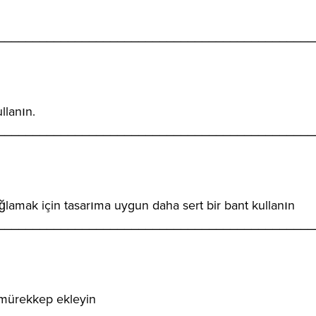
_____________________________________________
llanın.
_____________________________________________
ğlamak için tasarıma uygun daha sert bir bant kullanın
_____________________________________________
 mürekkep ekleyin