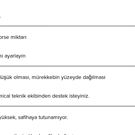
.
_____________________________________________
rse miktarı
nı ayarlayın
_____________________________________________
n düşük olması, mürekkebin yüzeyde dağılması
cal teknik ekibinden destek isteyiniz.
_____________________________________________
yüksek, safihaya tutunamıyor.