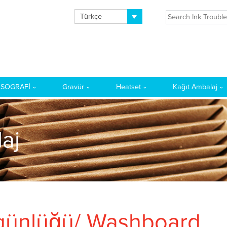
Türkçe
ALI
KSOGRAFİ
Gravür
Heatset
Kağıt Ambalaj
aj
günlüğü/ Washboard