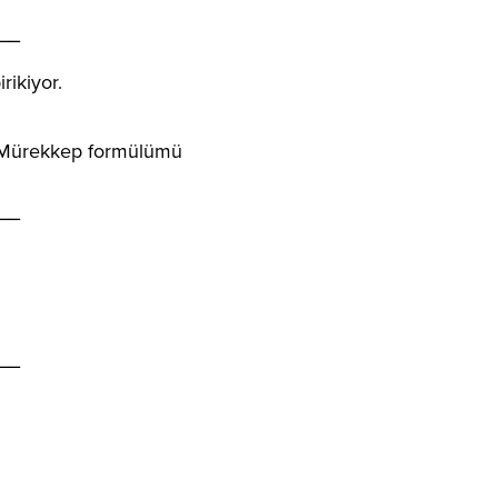
__
rikiyor.
ın. Mürekkep formülümü
__
__