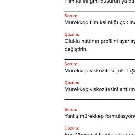
Film kalınlığını düşürün ya da
_______________________
Sorun:
Mürekkep film kalınlığı çok in
Çözüm:
Oluklu hattının profilini ayarl
değiştirin.
_______________________
Sorun:
Mürekkep viskozitesi çok düş
Çözüm:
Mürekkep viskozitesini arttırın
_______________________
Sorun:
Yanlış mürekkep formülasyon
Çözüm:
Sun Chemical teknik ekibinden