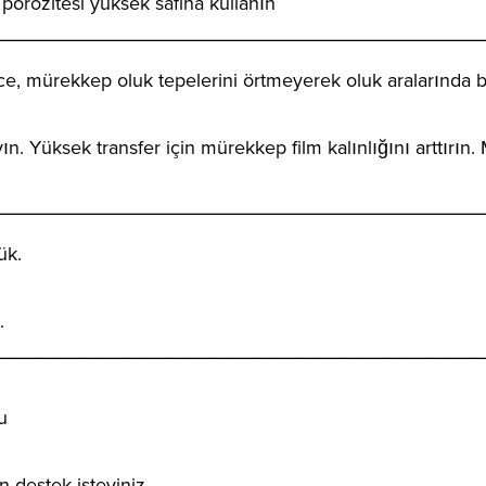
 porozitesi yüksek safiha kullanın
_____________________________________________
ce, mürekkep oluk tepelerini örtmeyerek oluk aralarında bi
ayın. Yüksek transfer için mürekkep film kalınlığını arttır
_____________________________________________
ük.
.
_____________________________________________
u
 destek isteyiniz.