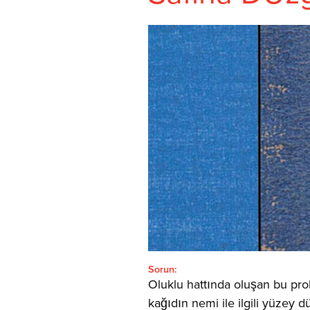
ARAMA:'
Türkçe
SEARCH
Sorun:
Oluklu hattında oluşan bu probl
kağıdın nemi ile ilgili yüzey