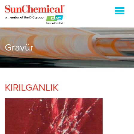
Gravür
ENERJI (IŞIKLA) KURUMALI
FLEKSOGRAFİ
GRAVÜR
HEATSET
KIRILGANLIK
KAĞIT AMBALAJ
TABAKA OFSET
İLETIŞIM
ARAMA:'