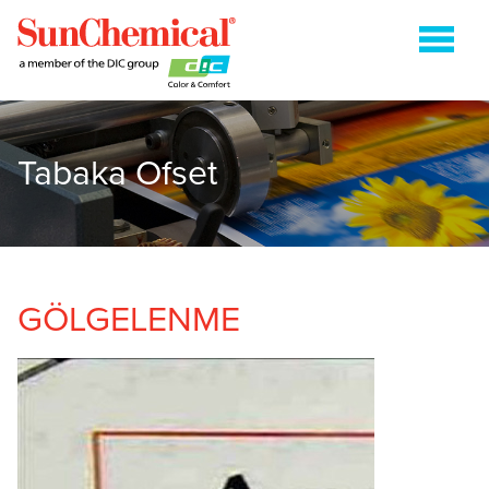
Tabaka Ofset
ENERJI (IŞIKLA) KURUMALI
FLEKSOGRAFİ
GRAVÜR
HEATSET
GÖLGELENME
KAĞIT AMBALAJ
TABAKA OFSET
İLETIŞIM
ARAMA:'