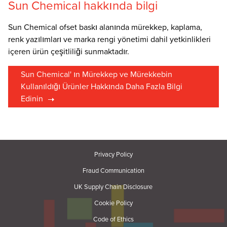
Sun Chemical hakkında bilgi
Sun Chemical ofset baskı alanında mürekkep, kaplama,
renk yazılımları ve marka rengi yönetimi dahil yetkinlikleri
içeren ürün çeşitliliği sunmaktadır.
Sun Chemical' ın Mürekkep ve Mürekkebin
Kullanıldığı Ürünler Hakkında Daha Fazla Bilgi
Edinin
Privacy Policy
Fraud Communication
UK Supply Chain Disclosure
Cookie Policy
Code of Ethics