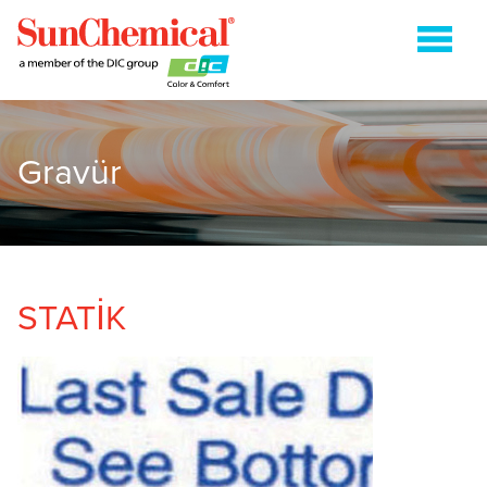
Gravür
ENERJI (IŞIKLA) KURUMALI
FLEKSOGRAFİ
GRAVÜR
HEATSET
STATİK
KAĞIT AMBALAJ
TABAKA OFSET
İLETIŞIM
ARAMA:'