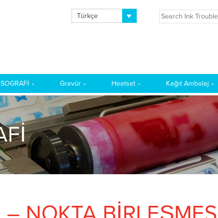
Türkçe
ALI
KSOGRAFİ
Gravür
Heatset
Kağıt Ambalaj
AFİ
I – NOKTA BİRLEŞMES