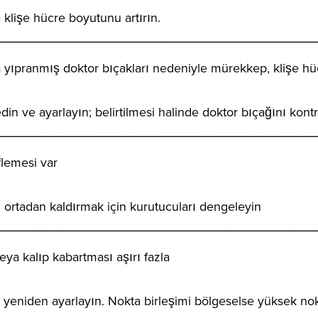
klişe hücre boyutunu artırın.
_____________________________________________
yıpranmış doktor bıçakları nedeniyle mürekkep, klişe hüc
in ve ayarlayın; belirtilmesi halinde doktor bıçağını kontr
_____________________________________________
flemesi var
ortadan kaldırmak için kurutucuları dengeleyin
_____________________________________________
ya kalıp kabartması aşırı fazla
yeniden ayarlayın. Nokta birleşimi bölgeselse yüksek nokta