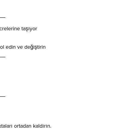
__
relerine taşıyor
ol edin ve değiştirin
__
__
ları ortadan kaldırın.