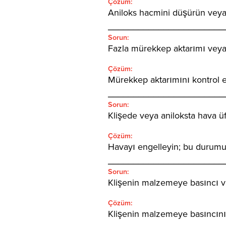
Çözüm:
Aniloks hacmini düşürün veya 
_______________________
Sorun:
Fazla mürekkep aktarımı veya 
Çözüm:
Mürekkep aktarımını kontrol ed
_______________________
Sorun:
Klişede veya aniloksta hava ü
Çözüm:
Havayı engelleyin; bu durumu 
_______________________
Sorun:
Klişenin malzemeye basıncı ve
Çözüm:
Klişenin malzemeye basıncını 