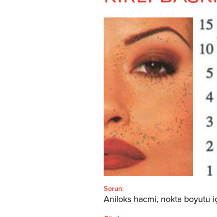
ARAMA:'
Türkçe
SEARCH
Sorun:
Aniloks hacmi, nokta boyutu i