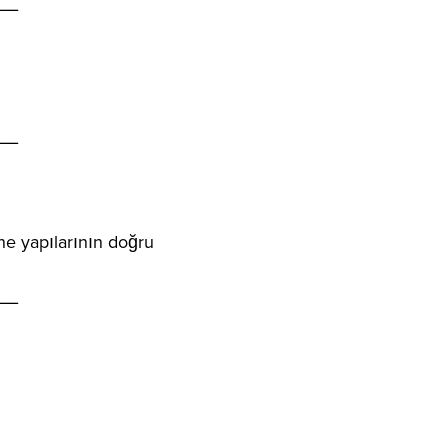
__
__
ne yapılarının doğru
__