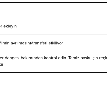
_____________________________________________
r ekleyin
_____________________________________________
min ayrılmasını/transferi etkiliyor
ter dengesi bakımından kontrol edin. Temiz baskı için reçi
ir
_____________________________________________