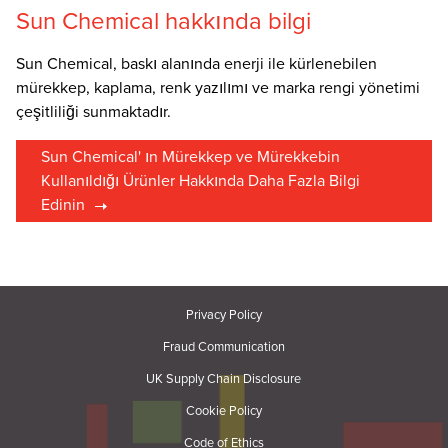
Sun Chemical hakkında bilgi
Sun Chemical, baskı alanında enerji ile kürlenebilen
mürekkep, kaplama, renk yazılımı ve marka rengi yönetimi
çeşitliliği sunmaktadır.
Sun Chemical' ın Mürekkep ve Mürekkebin
Kullanıldığı Ürünler Hakkında Daha Fazla Bilgi
Edinin
Privacy Policy
Fraud Communication
UK Supply Chain Disclosure
Cookie Policy
Code of Ethics