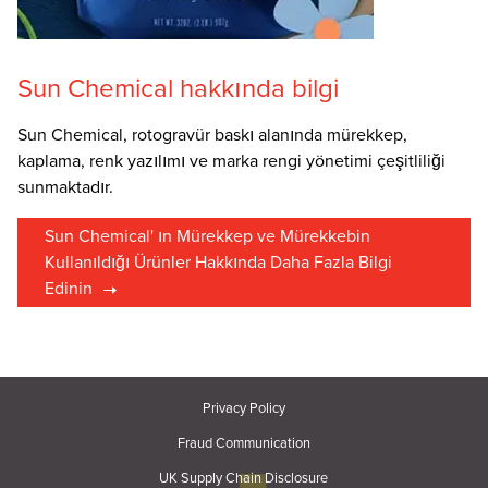
Sun Chemical hakkında bilgi
Sun Chemical, rotogravür baskı alanında mürekkep,
kaplama, renk yazılımı ve marka rengi yönetimi çeşitliliği
sunmaktadır.
Sun Chemical' ın Mürekkep ve Mürekkebin
Kullanıldığı Ürünler Hakkında Daha Fazla Bilgi
Edinin
Privacy Policy
Fraud Communication
UK Supply Chain Disclosure