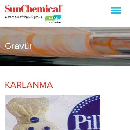
Gravür
ENERJI (IŞIKLA) KURUMALI
FLEKSOGRAFİ
GRAVÜR
HEATSET
KARLANMA
KAĞIT AMBALAJ
TABAKA OFSET
İLETIŞIM
ARAMA:'