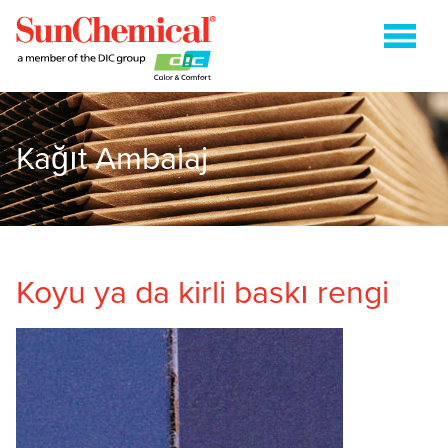
Kağıt Ambalaj
ENERJI (IŞIKLA) KURUMALI
FLEKSOGRAFİ
GRAVÜR
HEATSET
Koyu ya da kirli baskı rengi
KAĞIT AMBALAJ
TABAKA OFSET
İLETIŞIM
ARAMA:'