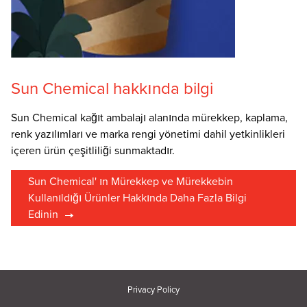
Sun Chemical hakkında bilgi
Sun Chemical kağıt ambalajı alanında mürekkep, kaplama,
renk yazılımları ve marka rengi yönetimi dahil yetkinlikleri
içeren ürün çeşitliliği sunmaktadır.
Sun Chemical' ın Mürekkep ve Mürekkebin
Kullanıldığı Ürünler Hakkında Daha Fazla Bilgi
Edinin
Privacy Policy