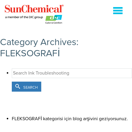
ARAMA:'
Category Archives:
ENERJI (IŞIKLA) KURUMALI
FLEKSOGRAFİ
FLEKSOGRAFİ
GRAVÜR
HEATSET
SEARCH
KAĞIT AMBALAJ
TABAKA OFSET
İLETIŞIM
FLEKSOGRAFİ kategorisi için blog arşivini geziyorsunuz.
ARAMA:'