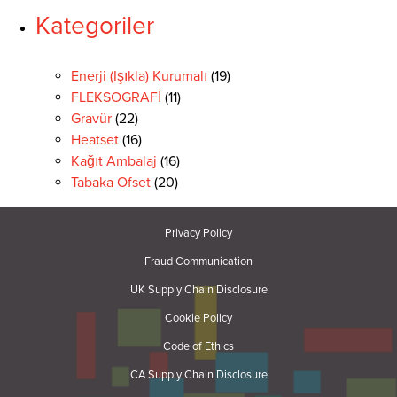
Kategoriler
Enerji (Işıkla) Kurumalı
(19)
FLEKSOGRAFİ
(11)
Gravür
(22)
Heatset
(16)
Kağıt Ambalaj
(16)
Tabaka Ofset
(20)
Privacy Policy
Fraud Communication
UK Supply Chain Disclosure
Cookie Policy
Code of Ethics
CA Supply Chain Disclosure